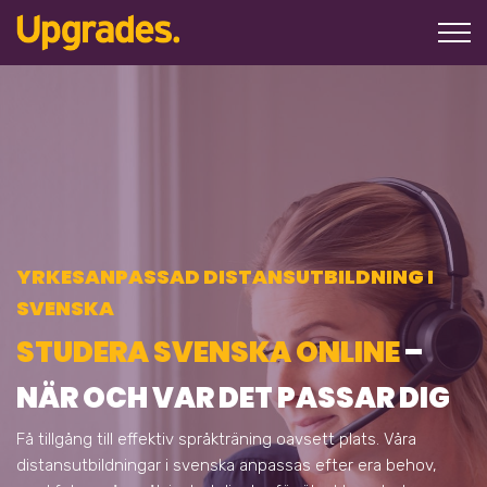
YRKESANPASSAD DISTANSUTBILDNING I
SVENSKA
STUDERA SVENSKA ONLINE
–
NÄR OCH VAR DET PASSAR DIG
Få tillgång till effektiv språkträning oavsett plats. Våra
distansutbildningar i svenska anpassas efter era behov,