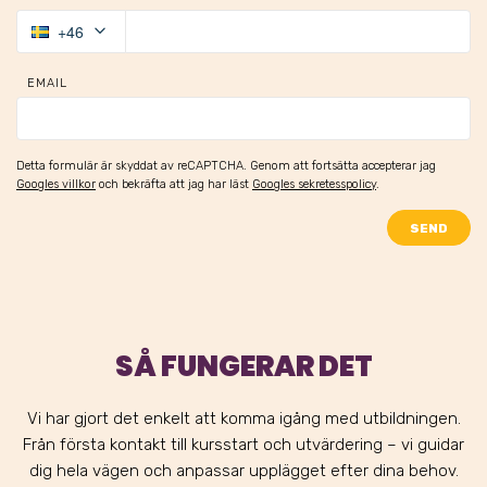
keyboard_arrow_down
+46
EMAIL
Detta formulär är skyddat av reCAPTCHA. Genom att fortsätta accepterar jag
Googles villkor
och bekräfta att jag har läst
Googles sekretesspolicy
.
SEND
SÅ FUNGERAR DET
Vi har gjort det enkelt att komma igång med utbildningen.
Från första kontakt till kursstart och utvärdering – vi guidar
dig hela vägen och anpassar upplägget efter dina behov.