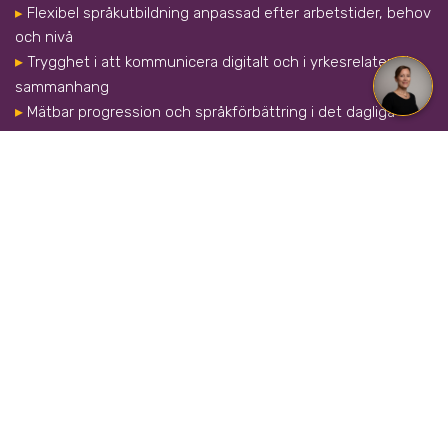
▸
Flexibel språkutbildning anpassad efter arbetstider, behov
och nivå
▸
Trygghet i att kommunicera digitalt och i yrkesrelaterade
sammanhang
▸
Mätbar progression och språkförbättring i det dagliga
arbetet
Med digital och individanpassad undervisning
får
varje deltagare möjlighet att utvecklas i sin takt – oavsett
plats. Vi utgår från deltagarens arbetsroll, nivå och
utvecklingsmål och kopplar övningar till möten, mejl och
dagliga samtal i arbetet.
Genom löpande feedback, flexibel planering och
tillgång till onlineverktyg
blir lärandet både effektivt
och relevant. Träningen kan ske under arbetsdagen eller
utanför arbetstid – helt beroende på era behov och
önskemål.